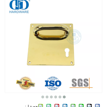
حصة ل: