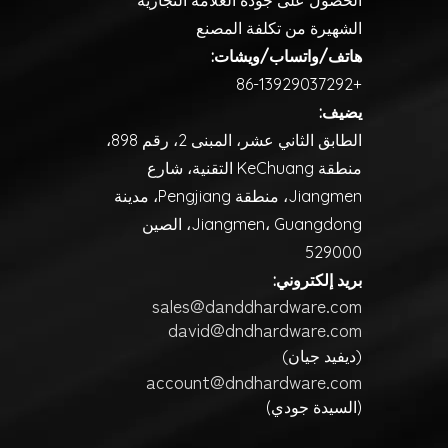
الحصول على جودة العلامة التجارية
الشهيرة من تكلفة المصنع
هاتف/واتساب/ويشات:
+86-13929037292
يضيف:
الطابق الثاني عشر، المبنى 2، رقم 898،
منطقة KeChuang التقنية، شارع
Jiangmen، منطقة Pengjiang، مدينة
Jiangmen، Guangdong، الصين
529000
بريد إلكتروني:
sales@danddhardware.com
david@dndhardware.com
(ديفيد جيان)
account@dndhardware.com
(السيدة جودي)