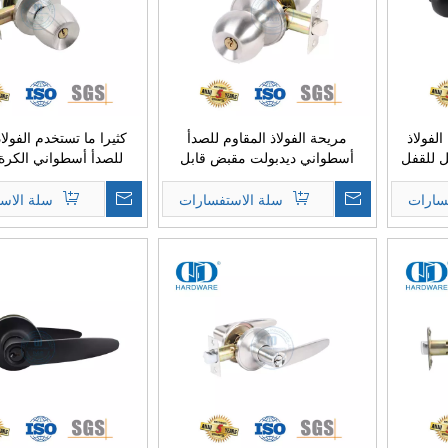
لفولاذ
مريحة الفولاذ المقاوم للصدأ
كثيرا ما تستخدم الفولاذ
ل للقفل
أسطواني ديدبولت مقبض قابل
للصدأ أسطواني الكرة 
للقفل الأجهزة للباب الداخلي-
ت
DDLK002
المدخل-DDLK003
سارات
سلة الاستفسارات
سلة الاس