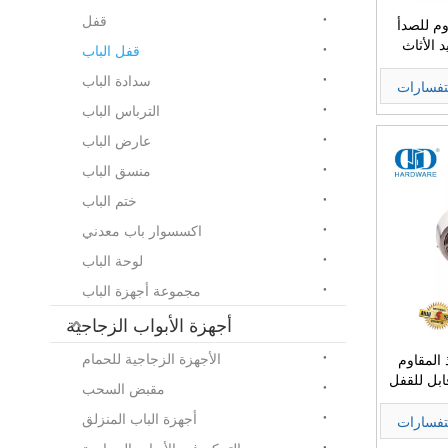
قفل
وم للصدأ
 الأثاث
قفل الباب
الأجهزة مقبض Lockset للمعادن
سدادة الباب
تفسارات
الترباس الباب
عارض الباب
منسق الباب
ختم الباب
اكسسوار باب معدني
لوحة الباب
مجموعة أجهزة الباب
أجهزة الأبواب الزجاجية
الأجهزة الزجاجية للحمام
 المقاوم
ابل للقفل
مقبض السحب
للفصول الدراسية
أجهزة الباب المنزلق
تفسارات