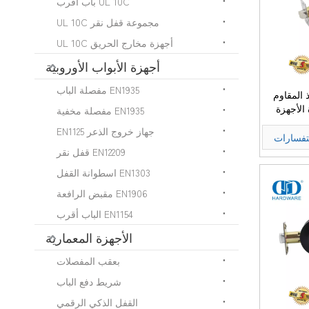
UL 10C باب أقرب
مجموعة قفل نقر UL 10C
أجهزة مخارج الحريق UL 10C
أجهزة الأبواب الأوروبية
EN1935 مفصلة الباب
 المقاوم
الأجهزة
EN1935 مفصلة مخفية
ركيبات مقبض Lockset لباب دخول
جهاز خروج الذعر EN1125
تفسارات
EN12209 قفل نقر
EN1303 اسطوانة القفل
EN1906 مقبض الرافعة
EN1154 الباب أقرب
الأجهزة المعمارية
بعقب المفصلات
شريط دفع الباب
القفل الذكي الرقمي