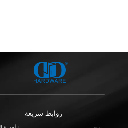
روابط سريعة
بيت
أجهزة ال