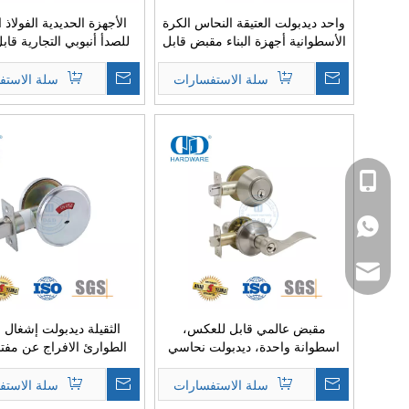
واحد ديدبولت العتيقة النحاس الكرة
الأجهزة الحديدية الفولاذ 
الأسطوانية أجهزة البناء مقبض قابل
للصدأ أنبوبي التجارية قاب
للقفل Lockset للباب الأمامي
مقبض
الداخلي-DDLK008
التخزين الحمام-DDLK006
سلة الاستفسارات
سلة الاستف
+86-13929037292
+86-13929037292
sales@danddhard
مقبض عالمي قابل للعكس،
الثقيلة ديدبولت إشغال
اسطوانة واحدة، ديدبولت نحاسي
الطوارئ الافراج عن مفت
قابل للتعديل، مجموعة مقبض قابلة
الباب للحمام التجاري م
للقفل للباب الداخلي-DDLK026
DDLK028
سلة الاستفسارات
سلة الاستف