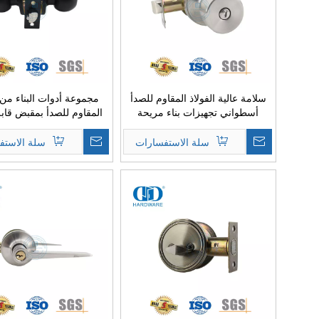
سلامة عالية الفولاذ المقاوم للصدأ
مجموعة أدوات البناء من ا
أسطواني تجهيزات بناء مريحة
المقاوم للصدأ بمقبض قاب
مقبض Lockset لمكتب المستشفى
لباب معدني خشبي-DDLK002
Door-DDLK004
سلة الاستفسارات
سلة الاستف