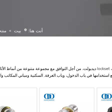
أنت هنا:
بيت
»
منت
وتنقسم إلى lockset مقبض الباب، lockset رافعة، lockset ديدبولت. من أجل التوافق مع مجموعة متنوعة من أنماط
استخدامها في باب الدخول، وباب الغرفة. السكنية ومباني المكاتب وال