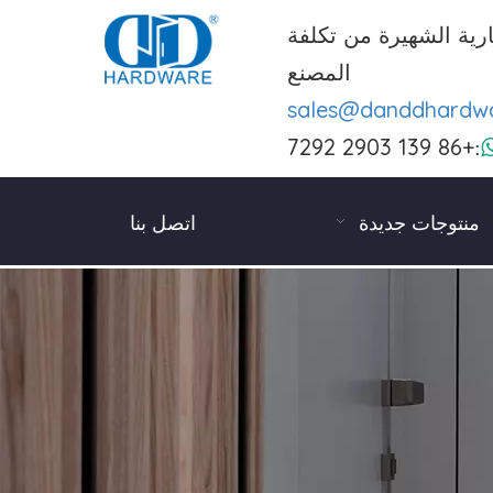
رية الشهيرة من تكلفة
المصنع
sales@danddhardw
+86 139 2903 7292
:
منتوجات جديدة
اتصل بنا