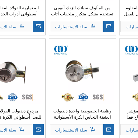
المقاوم
من المألوف سبائك الزنك أنبوبي
المعمارية الفولاذ المقا
ل للقفل
تستخدم بشكل متكرر ملحقات أثاث
أسطواني أدوات الحديد
 الباب Lockset لغرفة
مقبض Lockset للمدرسة الحكومة
Door-DDLK005
الصلب Door-DDLK005
سارات
سلة الاستفسارات
سلة الاس
 مؤشر
وظيفة الخصوصية واحدة ديدبولت
مزدوج ديدبولت الفولاذ
اح قفل
العتيقة النحاس الكرة الأسطوانية
للصدأ أسطواني الكرة ق
رحاض -
الأجهزة الحديدية مقبض قابل للقفل
مقبض Lockset 
Lockset لغرفة النوم الحمام-
الداخلية Door-DDLK007
سارات
سلة الاستفسارات
سلة الاس
DDLK008