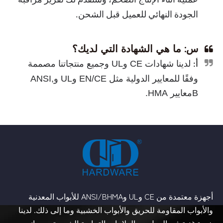
عملية أثناء الإنتاج الضخم، وسنقدم لك تقرير مراقبة
الجودة النهائي للعميل قبل الشحن.
س: ما هي الشهادة التي لديك؟
لدينا شهادات CE وUL وجميع منتجاتنا مصممة
أ:
وفقًا للمعايير الدولية مثل EN/CE وUL وANSI
,
B
معايير HMA.
أجهزة معتمدة من CE وUL وANSI/BHMA للأبواب المعدنية
والأبواب المقاومة للحريق والأبواب الخشبية وما إلى ذلك. لدينا