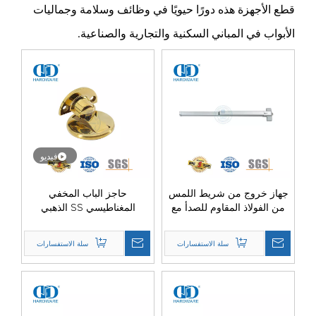
قطع الأجهزة هذه دورًا حيويًا في وظائف وسلامة وجماليات
الأبواب في المباني السكنية والتجارية والصناعية.
فيديو
جهاز خروج من شريط اللمس
حاجز الباب المخفي
من الفولاذ المقاوم للصدأ مع
المغناطيسي SS الذهبي
دوران الإبهام-DDPD007-SSS
المصقول لباب غرفة الفندق-
DDDS036
سلة الاستفسارات
سلة الاستفسارات