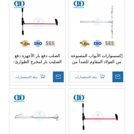
إكسسوارات الأبواب المصنوعة
الصلب دفع بار الأجهزة دفع
من الفولاذ المقاوم للصدأ من
الصليب بار لمخرج الطوارئ-
النوع الرأسي نصف طول
DDPD035
مخرج الذعر Hardware-
سلة الاستفسارات
سلة الاستفسارات
DDPD030-SSS