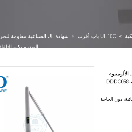
كية
»
UL 10C باب أقرب
»
الهيدروليكية التلقائ
ل الألومنيوم
ئية، دون الحاجة