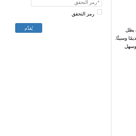
يُقدِّم
ن يظل
ا وسيئًا.
ا لفتح الباب وإغلاقه.إن Door Closer سلس وسهل