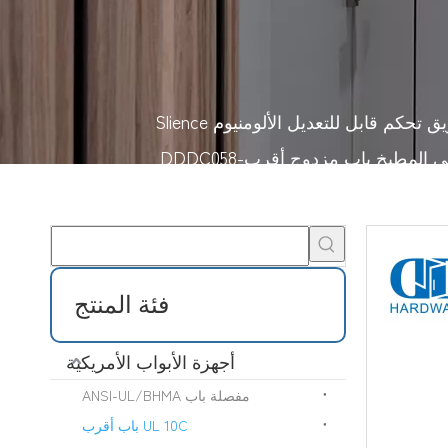
شهادة UL الصناعية مقاومة للحريق تحكم قابل للتعديل الألومنيوم Slience
ي المطبخ باب مزدوج أقرب-DDDC058
فئة المنتج
أجهزة الأبواب الأمريكية
مفصلة باب ANSI-UL/BHMA
UL 10C باب أقرب