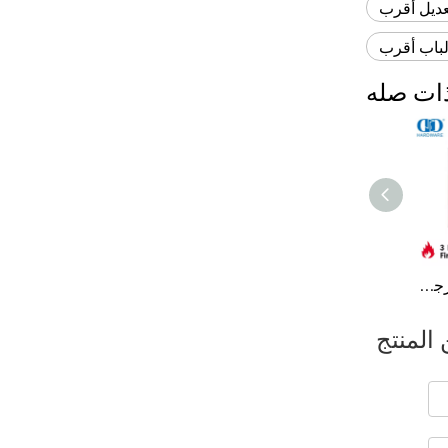
عديل أقرب
الباب أقرب
ات صله
مفصلة الباب الخارجي SUS304 القياسية الأمريكية المقاومة للحريق من UL-DDSS004-FR
المنتج