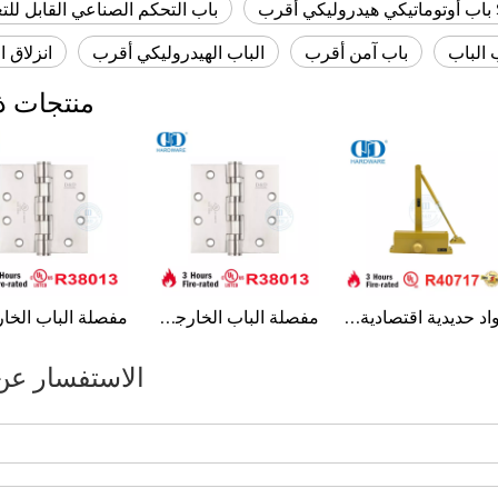
ب
باب التحكم الصناعي القابل للت
 الباب
باب آمن أقرب
الباب الهيدروليكي أقرب
انزلاق 
منتجات ذ
مواد حديدية اقتصادية من الألومنيوم حاصلة على شهادة UL لمقاومة الحريق والذراع المتوازي مخرج هيدروليكي علوي للباب الداخلي أقرب إلى DDDC057
مفصلة الباب الخارجي SUS304 القياسية الأمريكية المقاومة للحريق من UL-DDSS004-FR
الاستفسار عن 