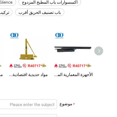
اكسسوارات باب المطبخ المزدوج
Slience باب أوتوماتيكي هيدروليكي أقر
باب تصنيف الحريق أقرب
تركيب
الأجهزة المعمارية المدرجة في قائمة UL من سبائك الألومنيوم المقاومة للحريق، باب داخلي هيدروليكي منزلق قوي، DDDC052
الأجهزة المعمارية المدرجة في قائمة UL من سبائك الألومنيوم المقاومة للحريق، باب داخلي هيدروليكي منزلق قوي، DDDC052
مواد حديدية اقتصادية من الألومنيوم حاصلة على شهادة UL لمقاومة الحريق والذراع المتوازي مخرج هيدروليكي علوي للباب الداخلي أقرب إلى DDDC057
موضوع
*