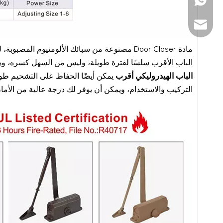
+86-13929037292
sales@danddhard
مادة Door Closer مصنوعة من سبائك الألومنيوم 
الباب الأقرب سلسًا لفترة طويلة، وليس من السهل كسره، وهاتا
الباب الهيدروليكي أقرب
التركيب والاستخدام، ويمكن أن يوفر لك درجة عالية من الأمان