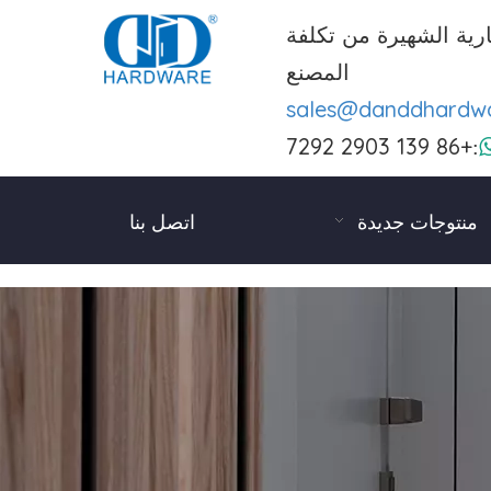
رية الشهيرة من تكلفة
المصنع
sales@danddhardw
+86 139 2903 7292
:
منتوجات جديدة
اتصل بنا