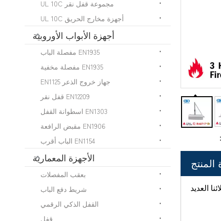
مجموعة قفل نقر UL 10C
أجهزة مخارج الحريق UL 10C
أجهزة الأبواب الأوروبية
EN1935 مفصلة الباب
EN1935 مفصلة مخفية
جهاز خروج الذعر EN1125
EN12209 قفل نقر
EN1303 اسطوانة القفل
EN1906 مقبض الرافعة
EN1154 الباب أقرب
الأجهزة المعمارية
المنتج
بعقب المفصلات
نا العديد
شريط دفع الباب
القفل الذكي الرقمي
قفل