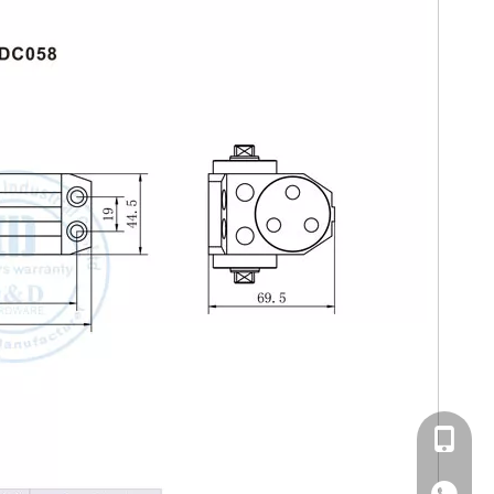
+86-13929037292