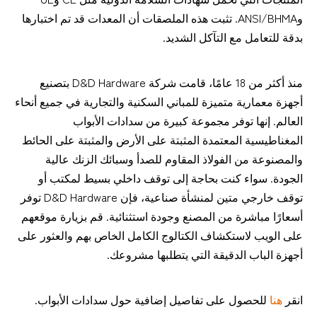
وANSI/BHMA. تثبت هذه الملصقات أن المعدات قد تم اختبارها 
بدقة للتعامل مع التآكل الشديد.
منذ أكثر من 18 عامًا، قامت شركة D&D Hardware بتصنيع 
أجهزة معمارية متميزة للمباني السكنية والتجارية في جميع أنحاء 
العالم. إنها توفر مجموعة كبيرة من سدادات الأبواب 
المغناطيسية المعتمدة المثبتة على الأرض والمثبتة على الحائط 
والمصنوعة من الفولاذ المقاوم للصدأ وسبائك الزنك عالية 
الجودة. سواء كنت بحاجة إلى توقف داخلي بسيط لمكتب أو 
توقف خارجي متين لمنشأة صناعية، فإن D&D Hardware توفر 
أسعارًا مباشرة من المصنع وجودة استثنائية. قم بزيارة موقعهم 
على الويب لاستكشاف الكتالوج الكامل الخاص بهم والعثور على 
أجهزة الباب الدقيقة التي يتطلبها مشروعك.
انقر
هنا
للحصول على تفاصيل إضافية حول سدادات الأبواب.