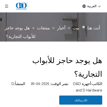
العربية
أنت هنا:
بيت
»
أخبار
»
منتجات
»
هل يوجد حاجز
للأبواب التجارية؟
هل يوجد حاجز للأبواب
التجارية؟
الكاتب:أجهزة D&D نشر الوقت: 2026-04-09 المنشأ:
D
and D Hardware
رسالتك