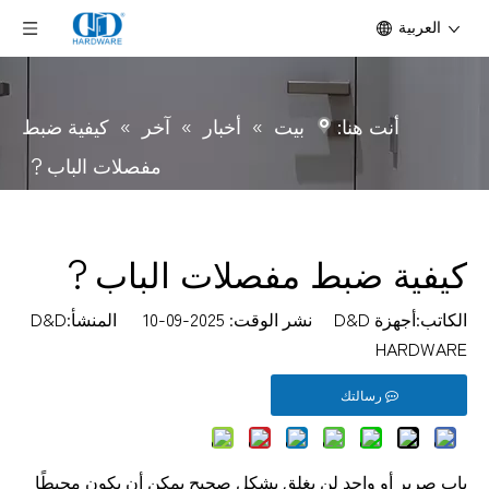
العربية
أنت هنا:
بيت
»
أخبار
»
آخر
»
كيفية ضبط
مفصلات الباب？
كيفية ضبط مفصلات الباب？
الكاتب:أجهزة D&D نشر الوقت: 2025-09-10 المنشأ:
D&D
HARDWARE
رسالتك
باب صرير أو واحد لن يغلق بشكل صحيح يمكن أن يكون محبطًا 