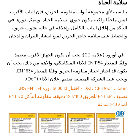
سلامة الحياة
بالنسبة لأي مجموعة أبواب مقاومة للحريق، فإن الباب الأقرب
ليس ملحقًا ولكنه مكون حيوي لسلامة الحياة. ويتمثل دورها في
التأكد من إغلاق الباب بالكامل وإغلاقه في حالة نشوب حريق،
والحفاظ على سلامة حاجز الحريق لمنع انتشار النيران والدخان.
- في أوروبا (علامة CE): يجب أن يكون الجهاز الأقرب معتمدًا
وفقًا للمعيار EN 1154 للأداء الميكانيكي، والأهم من ذلك، يجب أن
يكون قد اجتاز اختبار مقاومة الحريق وفقًا للمعيار EN 1634.
ويجب على الشركة المصنعة تقديم إعلان الأداء (DoP).
D&D CE Door Closer - اختبار 500000 دورة BS EN1154،
تصنيف EN1634 للحريق 120/180 دقيقة، مقاومة التآكل EN1670
لمدة 240 ساعة