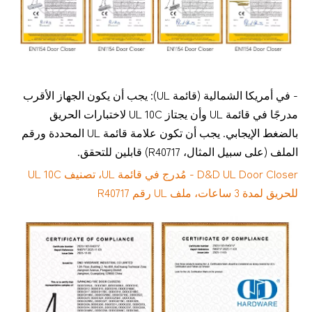
- في أمريكا الشمالية (قائمة UL): يجب أن يكون الجهاز الأقرب
مدرجًا في قائمة UL وأن يجتاز UL 10C لاختبارات الحريق
بالضغط الإيجابي. يجب أن تكون علامة قائمة UL المحددة ورقم
الملف (على سبيل المثال، R40717) قابلين للتحقق.
D&D UL Door Closer - مُدرج في قائمة UL، تصنيف UL 10C
للحريق لمدة 3 ساعات، ملف UL رقم R40717